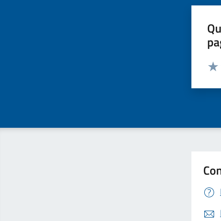
Qu
pa
Valut
Valu
Con