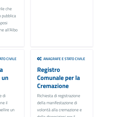
vile che
o pubblica
sposi
ne all'Albo
TO CIVILE
ANAGRAFE E STATO CIVILE
la
Registro
i un
Comunale per la
Cremazione
e di
Richiesta di registrazione
ne il
della manifestazione di
ellire un
volontà alla cremazione e
delle disposizioni per il