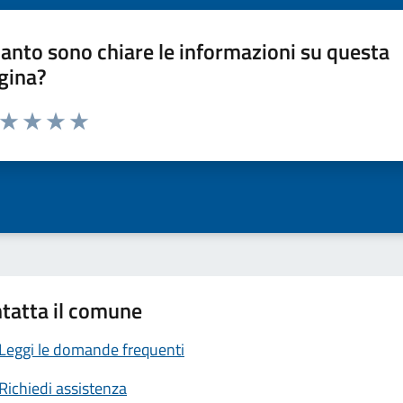
anto sono chiare le informazioni su questa
gina?
a da 1 a 5 stelle la pagina
ta 1 stelle su 5
Valuta 2 stelle su 5
Valuta 3 stelle su 5
Valuta 4 stelle su 5
Valuta 5 stelle su 5
tatta il comune
Leggi le domande frequenti
Richiedi assistenza