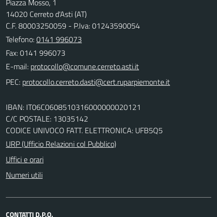
Piazza Mosso, 1
14020 Cerreto d'Asti (AT)
C.F. 80003250059 - P.Iva: 01243590054
Telefono:
0141 996073
Fax: 0141 996073
E-mail:
PEC:
IBAN: IT06C0608510316000000020121
C/C POSTALE: 13035142
CODICE UNIVOCO FATT. ELETTRONICA: UFB5Q5
URP (Ufficio Relazioni col Pubblico)
Uffici e orari
Numeri utili
CONTATTI D.P.O.