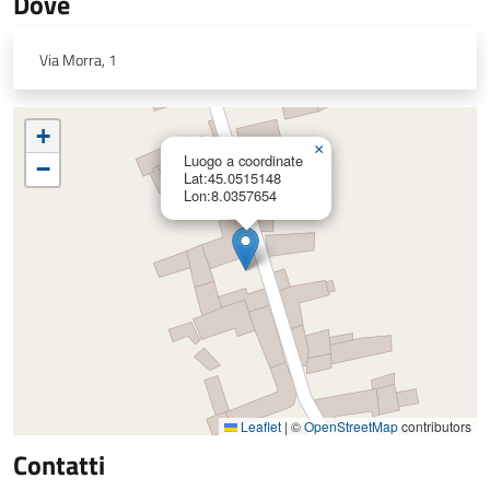
Dove
Via Morra, 1
+
×
Luogo a coordinate
−
Lat:45.0515148
Lon:8.0357654
Leaflet
|
©
OpenStreetMap
contributors
Contatti