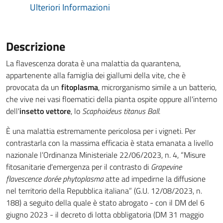
Ulteriori Informazioni
Descrizione
La flavescenza dorata
è una malattia da quarantena,
appartenente alla famiglia dei giallumi della vite, che è
provocata da un
fitoplasma
, microrganismo simile a un batterio,
che vive nei vasi floematici della pianta ospite oppure all'interno
dell'
insetto vettore
, lo
Scaphoideus titanus
Ball
.
È una malattia estremamente pericolosa per i vigneti. Per
contrastarla con la massima efficacia è stata emanata a livello
nazionale l’Ordinanza Ministeriale 22/06/2023, n. 4, “Misure
fitosanitarie d'emergenza per il contrasto di
Grapevine
flavescence dor
é
e phytoplasma
atte ad impedirne la diffusione
nel territorio della Repubblica italiana” (G.U. 12/08/2023, n.
188) a seguito della quale è stato abrogato - con il DM del 6
giugno 2023 - il decreto di lotta obbligatoria (DM 31 maggio