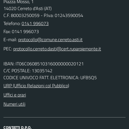
Piazza Mosso, 1
14020 Cerreto d'Asti (AT)
C.F. 80003250059 - P.Iva: 01243590054
Telefono:
0141 996073
Fax: 0141 996073
E-mail:
PEC:
IBAN: IT06C0608510316000000020121
C/C POSTALE: 13035142
CODICE UNIVOCO FATT. ELETTRONICA: UFB5Q5
URP (Ufficio Relazioni col Pubblico)
Uffici e orari
Numeri utili
CONTATTI D.P.O.