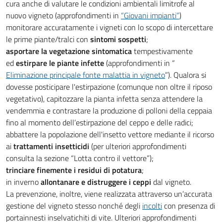
cura anche di valutare le condizioni ambientali limitrofe al
nuovo vigneto (approfondimenti in
“Giovani impianti”
)
monitorare accuratamente i vigneti con lo scopo di intercettare
le prime piante/tralci con
sintomi sospetti
;
asportare la vegetazione sintomatica
tempestivamente
ed
estirpare le piante infette
(approfondimenti in “
Eliminazione principale fonte malattia in vigneto
”). Qualora si
dovesse posticipare l'estirpazione (comunque non oltre il riposo
vegetativo), capitozzare la pianta infetta senza attendere la
vendemmia e contrastare la produzione di polloni della ceppaia
fino al momento dell’estirpazione del ceppo e delle radici;
abbattere la popolazione dell'insetto vettore mediante il ricorso
ai
trattamenti insetticidi
(per ulteriori approfondimenti
consulta la sezione “Lotta contro il vettore”);
trinciare finemente i residui di potatura
;
in inverno
allontanare e distruggere i ceppi
dal vigneto.
La prevenzione, inoltre, viene realizzata attraverso un’accurata
gestione del vigneto stesso nonché degli
incolti
con presenza di
portainnesti inselvatichiti di vite. Ulteriori approfondimenti