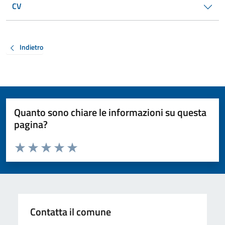
CV
Indietro
Quanto sono chiare le informazioni su questa
pagina?
Valuta da 1 a 5 stelle la pagina
Valuta 1 stelle su 5
Valuta 2 stelle su 5
Valuta 3 stelle su 5
Valuta 4 stelle su 5
Valuta 5 stelle su 5
Contatta il comune